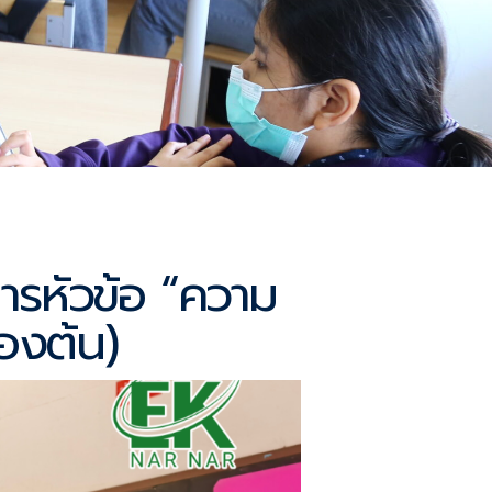
การหัวข้อ “ความ
องต้น)