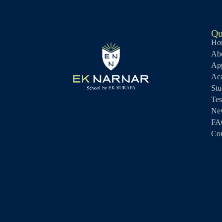
Qu
Ho
Abo
Ap
Ac
Stu
Tes
Ne
FA
Con