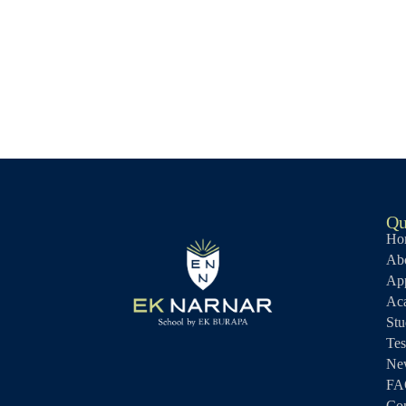
Qu
Ho
Abo
Ap
Ac
Stu
Tes
Ne
FA
Con