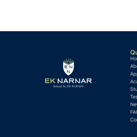
Qu
Ho
Ab
Ap
Ac
St
Te
Ne
FA
Co