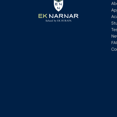
Ab
Ap
Ac
St
Te
Ne
FA
Co