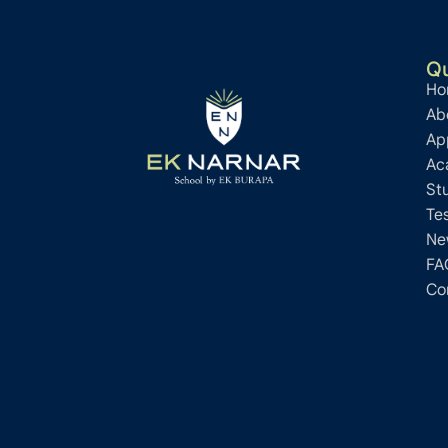
Qu
Ho
Ab
Ap
Ac
St
Te
Ne
FA
Co