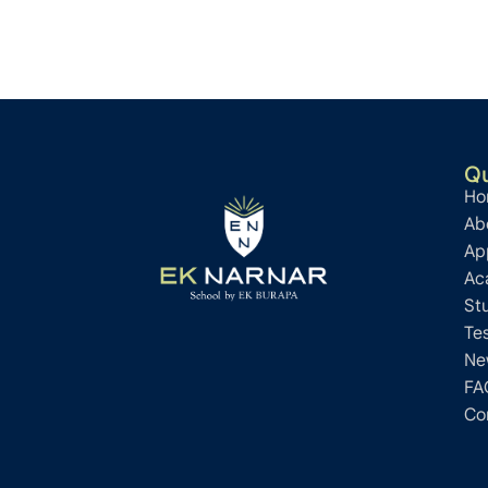
Qu
Ho
Ab
Ap
Ac
St
Te
Ne
FA
Co