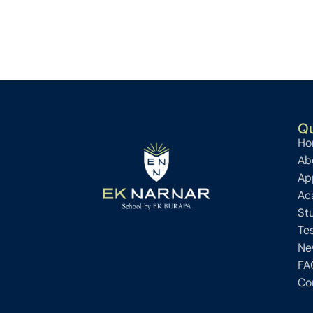
Qu
Ho
Ab
Ap
Ac
St
Te
Ne
FA
Co